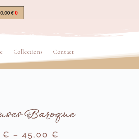
0,00
€
e
Collections
Contact
ses Baroque
0
€
–
45,00
€