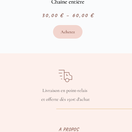
Chaîne entière
30,00
€
–
60,00
€
Plage
de
Achetez
prix :
30,00 €
à
60,00 €
Livraison en point-relais 
et offerte dès 150€ d'achat
A PROPOS