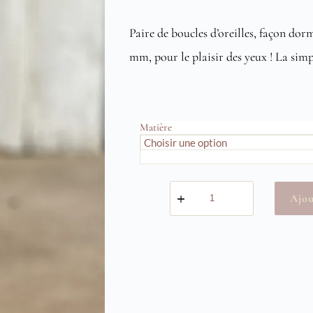
Plage
de
Paire de boucles d’oreilles, façon dor
prix :
mm, pour le plaisir des yeux ! La simp
35,00
à
45,00
Matière
quantité
Ajou
de
Dormeuses
Baroque