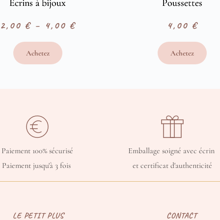
Ecrins à bijoux
Poussettes
2,00
€
–
4,00
€
4,00
€
Plage
de
Achetez
Achetez
prix :
2,00 €
à
4,00 €
Paiement 100% sécurisé
Emballage soigné avec écrin 
Paiement jusqu'à 3 fois 
et certificat d'authenticité
LE PETIT PLUS
CONTACT