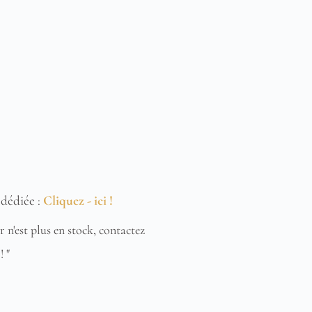
 dédiée : 
Cliquez - ici !
n'est plus en stock, contactez 
! "