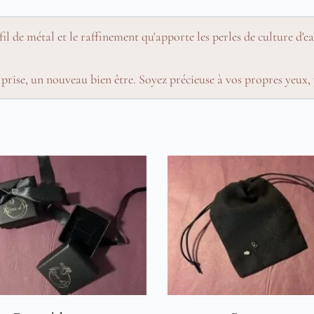
il de métal et le raffinement qu'apporte les perles de culture d'e
 prise, un nouveau bien être. Soyez précieuse à vos propres yeux,