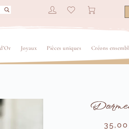
 d’Or
Joyaux
Pièces uniques
Créons ensembl
e
Dormeu
35,0