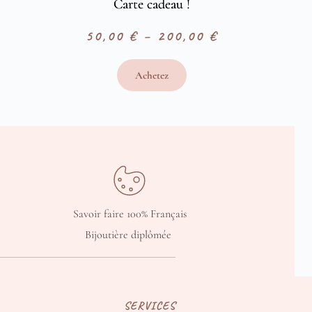
Carte cadeau !
50,00
€
–
200,00
€
Plage
de
Achetez
prix :
50,00 €
à
200,00 €
Savoir faire 100% Français
Bijoutière diplômée 
SERVICES