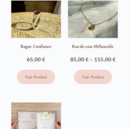
110,00 €
Bague Confiance
Ras-de-cou Mélancolie
65,00
€
85,00
€
–
115,00
€
Plage
de
Voir Produit
Voir Produit
prix :
85,00 €
à
115,00 €