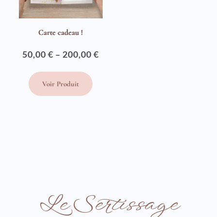
Carte cadeau !
50,00
€
–
200,00
€
Plage
de
Voir Produit
prix :
50,00 €
à
200,00 €
Le Sertissage