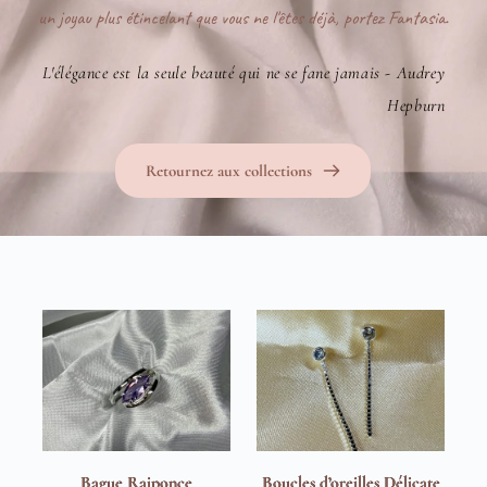
un joyau plus étincelant que vous ne l'êtes déjà, portez Fantasia.
L'élégance est la seule beauté qui ne se fane jamais - Audrey 
Hepburn
Retournez aux collections
Bague Raiponce
Boucles d’oreilles Délicate