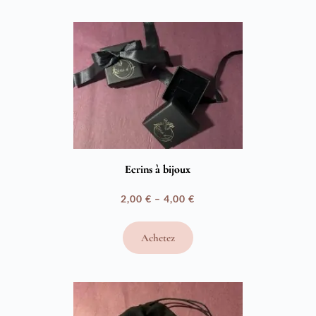
à
60,00 €
Ecrins à bijoux
2,00
€
–
4,00
€
Plage
de
Achetez
prix :
2,00 €
à
4,00 €