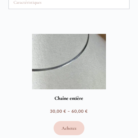
Caractéristiques
Chaîne entière
30,00
€
–
60,00
€
Plage
de
Achetez
prix :
30,00 €