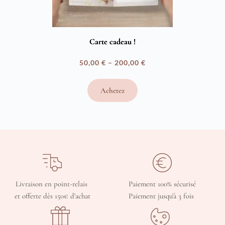
Carte cadeau !
50,00
€
–
200,00
€
Plage
de
Achetez
prix :
50,00 €
à
200,00 €
Livraison en point-relais 
Paiement 100% sécurisé
et offerte dès 150€ d'achat
Paiement jusqu'à 3 fois 