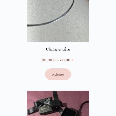
Chaîne entière
30,00
€
–
60,00
€
Plage
de
Achetez
prix :
30,00 €
à
60,00 €