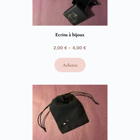
Ecrins à bijoux
2,00
€
–
4,00
€
Plage
de
Achetez
prix :
2,00 €
à
4,00 €