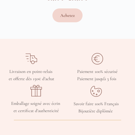
Plage
de
Achetez
prix :
50,00 €
à
200,00 €
Livraison en point-relais 
Paiement 100% sécurisé
et offerte dès 150€ d'achat
Paiement jusqu'à 3 fois 
Emballage soigné avec écrin 
Savoir faire 100% Français
et certificat d'authenticité
Bijoutière diplômée 