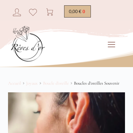
0,00
€
Accueil
Joyaux
Boucle d'oreille
Boucles d’oreilles Souvenir