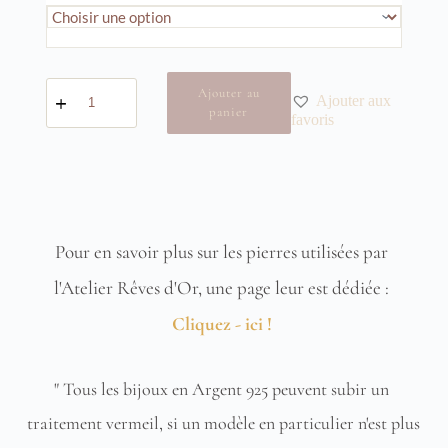
quantité
Ajouter au
Ajouter aux
de
panier
Boucles
favoris
d'oreilles
Souvenir
Pour en savoir plus sur les pierres utilisées par 
l'Atelier Rêves d'Or, une page leur est dédiée : 
Cliquez - ici !
" Tous les bijoux en Argent 925 peuvent subir un 
traitement vermeil, si un modèle en particulier n'est plus 