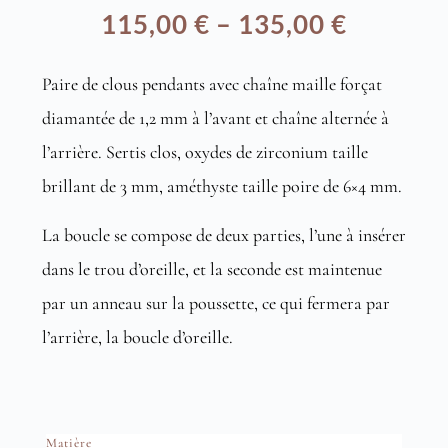
115,00
€
–
135,00
€
Plage
Paire de clous pendants avec chaîne maille forçat
de
diamantée de 1,2 mm à l’avant et chaîne alternée à
prix :
l’arrière. Sertis clos, oxydes de zirconium taille
115,00 €
brillant de 3 mm, améthyste taille poire de 6×4 mm.
à
La boucle se compose de deux parties, l’une à insérer
dans le trou d’oreille, et la seconde est maintenue
135,00 €
par un anneau sur la poussette, ce qui fermera par
l’arrière, la boucle d’oreille.
Matière