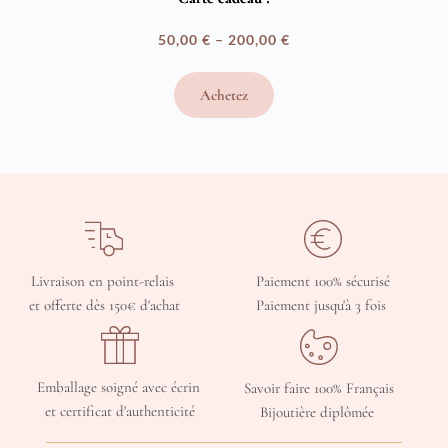
50,00
€
–
200,00
€
Plage
de
Achetez
prix :
50,00 €
à
200,00 €
Livraison en point-relais 
Paiement 100% sécurisé
et offerte dès 150€ d'achat
Paiement jusqu'à 3 fois 
Emballage soigné avec écrin 
Savoir faire 100% Français
et certificat d'authenticité
Bijoutière diplômée 