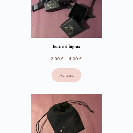
Ecrins à bijoux
2,00
€
–
4,00
€
Plage
de
Achetez
prix :
2,00 €
à
4,00 €