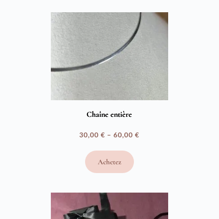
Chaîne entière
30,00
€
–
60,00
€
Plage
de
Achetez
prix :
30,00 €
à
60,00 €