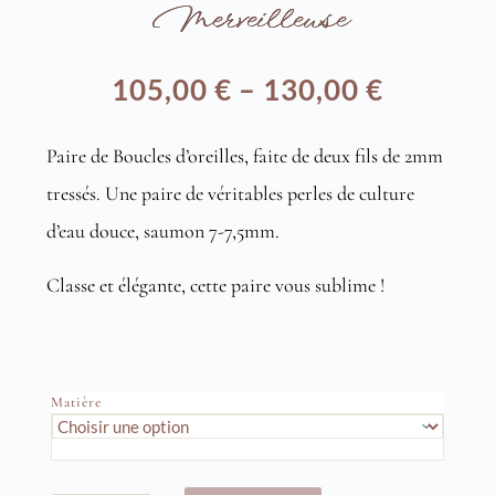
Merveilleuse
105,00
€
–
130,00
€
Plage
Paire de Boucles d’oreilles, faite de deux fils de 2mm
de
tressés. Une paire de véritables perles de culture
prix :
d’eau douce, saumon 7-7,5mm.
105,00 €
Classe et élégante, cette paire vous sublime !
à
130,00 €
Matière