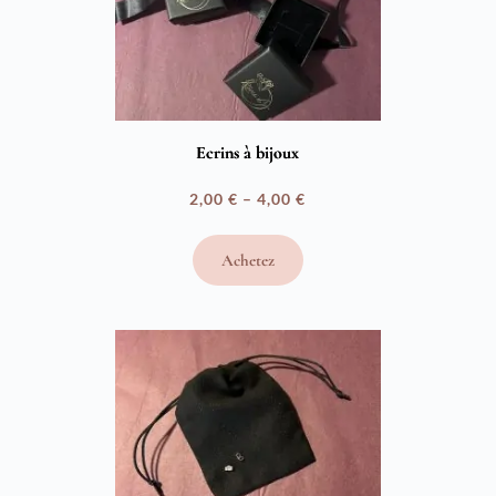
Ecrins à bijoux
2,00
€
–
4,00
€
Plage
de
Achetez
prix :
2,00 €
à
4,00 €