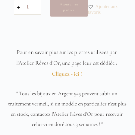
quantité
Ajouter au
Ajouter aux
de
panier
Boucles
favoris
d'oreilles
Merveilleuse
Pour en savoir plus sur les pierres utilisées par 
l'Atelier Rêves d'Or, une page leur est dédiée : 
Cliquez - ici !
" Tous les bijoux en Argent 925 peuvent subir un 
traitement vermeil, si un modèle en particulier n'est plus 
en stock, contactez l'Atelier Rêves d'Or pour recevoir 
celui-ci en doré sous 3 semaines ! "