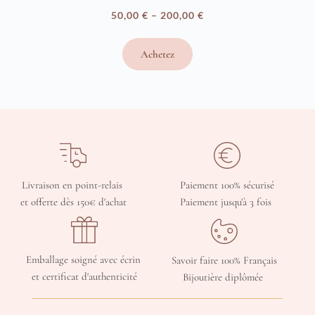
50,00
€
–
200,00
€
Plage
de
Achetez
prix :
50,00 €
à
200,00 €
Livraison en point-relais 
Paiement 100% sécurisé
et offerte dès 150€ d'achat
Paiement jusqu'à 3 fois 
Emballage soigné avec écrin 
Savoir faire 100% Français
et certificat d'authenticité
Bijoutière diplômée 