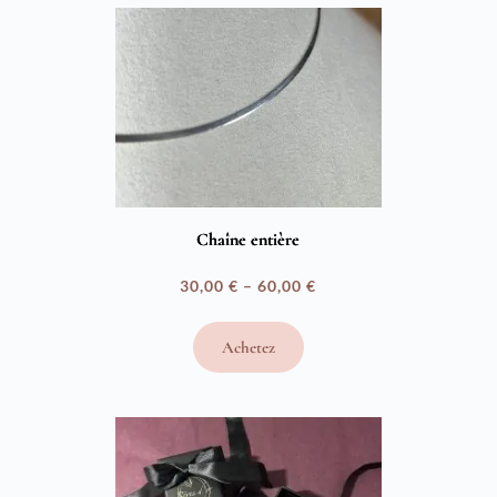
Chaîne entière
30,00
€
–
60,00
€
Plage
de
Achetez
prix :
30,00 €
à
60,00 €