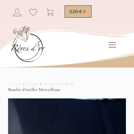
0,00
€
Accueil
Joyaux
Boucle d'oreille
Boucles d’oreilles Merveilleuse