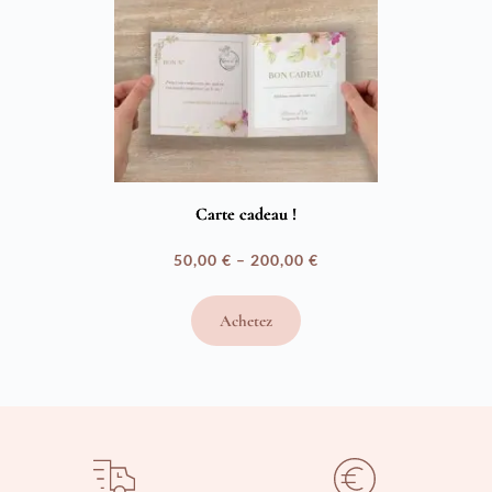
Carte cadeau !
50,00
€
–
200,00
€
Plage
de
Achetez
prix :
50,00 €
à
200,00 €