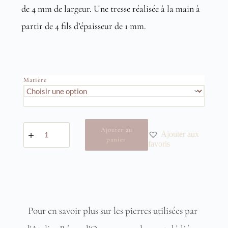
de 4 mm de largeur. Une tresse réalisée à la main à
partir de 4 fils d’épaisseur de 1 mm.
Matière
quantité
Ajouter au
Ajouter aux
de
panier
Bague
favoris
Poème
Pour en savoir plus sur les pierres utilisées par 