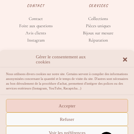
CONTACT
SERVICES
Contact
Collections
Foire aux questions
Pièces uniques
Avis clients
Bijoux sur mesure
Instagram
Réparation
Gérer le consentement aux
cookies
Nous utilisons divers cookies sur notre site. Certains servent à compiler des informations
anonymisées concernant la quantité et le temps de visite du site. D'autres sont nécessaires
au bon déroulement de la procédure d'achat, permettent d'intégrer des polices ou des
services extérieurs (Instagram, YouTube, Racaptcha...)
La bijouterie qui vous sublime.
Accepter
Atelier ouvert au public sur rendez-vous.
Refuser
2023 Rêves d'Or. Tous droits réservés.
Voir les préférences