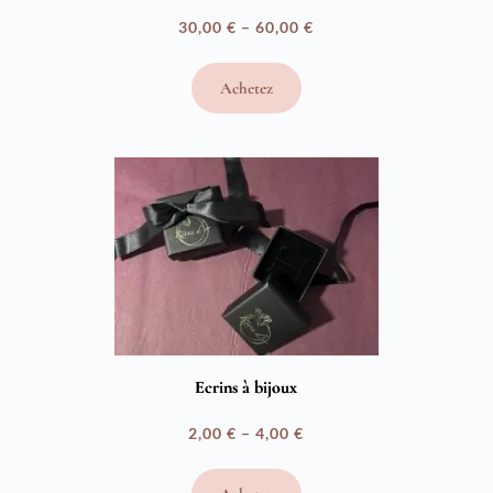
30,00
€
–
60,00
€
Plage
de
Achetez
prix :
30,00 €
à
60,00 €
Ecrins à bijoux
2,00
€
–
4,00
€
Plage
de