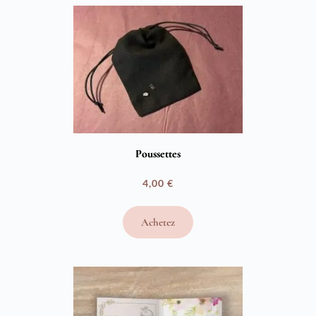
à
4,00 €
Poussettes
4,00
€
Achetez