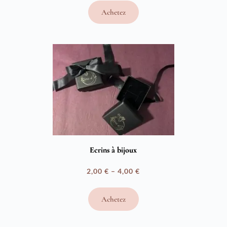
de
Achetez
prix :
30,00 €
à
60,00 €
Ecrins à bijoux
2,00
€
–
4,00
€
Plage
de
Achetez
prix :
2,00 €