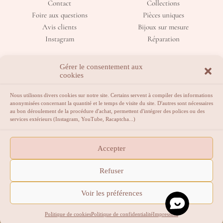
Contact
Collections
Foire aux questions
Pièces uniques
Avis clients
Bijoux sur mesure
Instagram
Réparation
Gérer le consentement aux
cookies
Nous utilisons divers cookies sur notre site. Certains servent à compiler des informations
anonymisées concernant la quantité et le temps de visite du site. D'autres sont nécessaires
au bon déroulement de la procédure d'achat, permettent d'intégrer des polices ou des
services extérieurs (Instagram, YouTube, Racaptcha...)
La bijouterie qui vous sublime.
Accepter
Atelier ouvert au public sur rendez-vous.
Refuser
2023 Rêves d'Or. Tous droits réservés.
Voir les préférences
Politique de cookies
Politique de confidentialité
Impressum