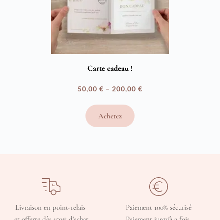
Carte cadeau !
50,00
€
–
200,00
€
Plage
de
Achetez
prix :
50,00 €
à
200,00 €
Livraison en point-relais 
Paiement 100% sécurisé
et offerte dès 150€ d'achat
Paiement jusqu'à 3 fois 