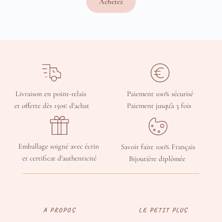
Achetez
prix :
50,00 €
à
200,00 €
Livraison en point-relais 
Paiement 100% sécurisé
et offerte dès 150€ d'achat
Paiement jusqu'à 3 fois 
Emballage soigné avec écrin 
Savoir faire 100% Français
et certificat d'authenticité
Bijoutière diplômée 
A PROPOS
LE PETIT PLUS