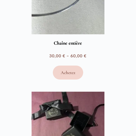
Chaîne entière
30,00
€
–
60,00
€
Plage
de
Achetez
prix :
30,00 €
à
60,00 €