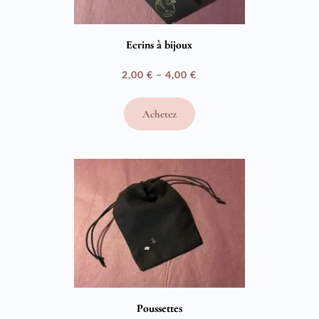
Ecrins à bijoux
2,00
€
–
4,00
€
Plage
de
Achetez
prix :
2,00 €
à
4,00 €
Poussettes